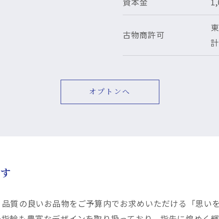
資本金
1
東
古物商許可
オプトンへ
ます
、品質の良いお品物をご予算内でお求めいただける「思い
め指輪も豊富なデザインを取り扱っており、指先に煌めく